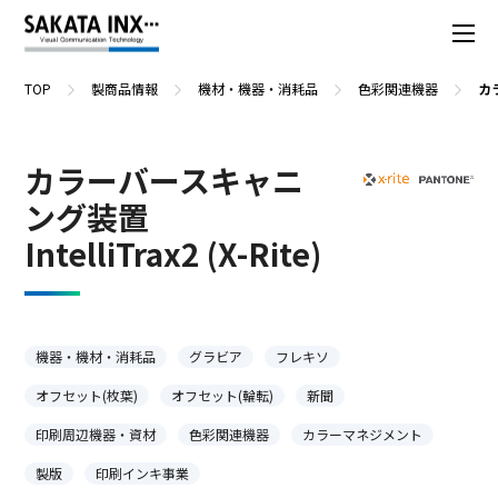
TOP
製商品情報
機材・機器・消耗品
色彩関連機器
カラ
カラーバースキャニ
ング装置
IntelliTrax2 (X-Rite)
機器・機材・消耗品
グラビア
フレキソ
オフセット(枚葉)
オフセット(輪転)
新聞
印刷周辺機器・資材
色彩関連機器
カラーマネジメント
製版
印刷インキ事業