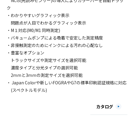
NCIS(先読みセンサー)の導入によりカラーバーを自動トラッ
ク
・わかりやすいグラフィック表示
問題点が人目でわかるグラフィック表示
・M１対応(M0/M1 同時測定)
・バキュームポンプによる吸着で安定した測定精度
・非接触測定のためにインクによる汚れの心配なし
・豊富なオプション
トラックサイズや測定サイズを選択可能
濃度タイプと分光タイプの選択可能
2ｍｍと3ｍｍの測定サイズを選択可能
・ Japan Colorや新しいFOGRAやG7の標準印刷認証規格に対応
(スペクトルモデル)
カタログ