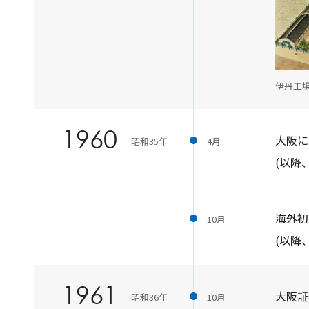
伊丹工場
1960
大阪に
昭和35年
4月
(以降
海外初
10月
(以降
1961
大阪証
昭和36年
10月