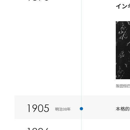
イン
阪田恒四
1905
本格的
明治38年