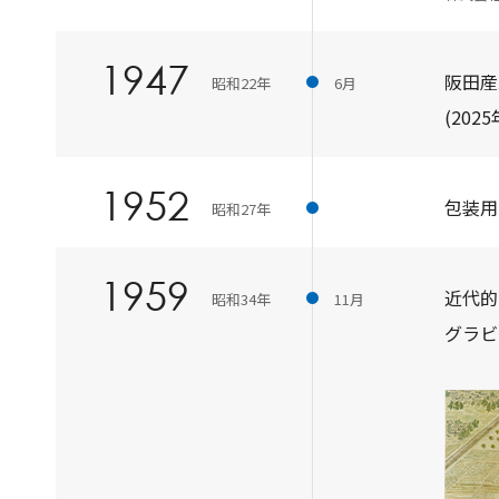
1947
阪田産
昭和22年
6月
(20
1952
包装用
昭和27年
1959
近代的
昭和34年
11月
グラビ