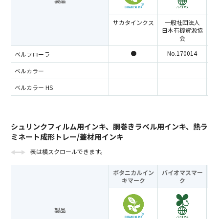
製品
サカタインクス
一般社団法人
ラ
日本有機資源協
コ
会
●
No.170014
ベルフローラ
ベルカラー
ベルカラー HS
シュリンクフィルム用インキ、胴巻きラベル用インキ、熱ラ
ミネート成形トレー/蓋材用インキ
表は横スクロールできます。
ボタニカルイン
バイオマスマー
キ
マーク
ク
製品