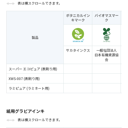
表は横スクロールできます。
ボタニカルイン
バイオマスマー
キ
マーク
ク
製品
サカタインクス
一般社団法人
ラ
日本有機資源協
コ
会
スーパー エコピュア (表刷り用)
XWS-007 (表刷り用)
ラミピュア (ラミネート用)
紙用グラビアインキ
表は横スクロールできます。