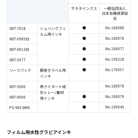
サカタインクス
一般社団法人
ラ
日本有機資源協
コ
会
●
No.180080
XBT-7018
シュリンクフィ
ルム用インキ
●
No.180076
XBT-0985白
●
No.180077
XBT-0013白
●
No.190228
XBT-5077
●
No.170057
リーフパック
胴巻きラベル用
インキ
No.180078
XBT-5000
熱ラミネート成
形トレー/蓋材
●
No.180079
XBT-8000
用インキ
●
No.190045
PS-985 BMS
フィルム用水性グラビアインキ