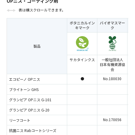
OPニス・コーティング剤
表は横スクロールできます。
ボタニカルイン
バイオマスマー
キ
マーク
ク
製品
サカタインクス
一般社団法人
ラ
日本有機資源協
コ
会
●
No.180030
エコピーノ OPニス
ブライトーン GHS
グランピア OPニス G-101
グランピア OPニス G-20
No.170056
リーフコート
抗菌ニス Rabコートシリーズ