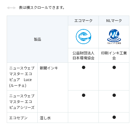
表は横スクロールできます。
エコマーク
NLマーク
製品
公益財団法人
印刷インキ工業
日本環境協会
会
●
●
ニュースウェブ
新聞インキ
マスター エコ
ピュア Luce
(ルーチェ)
●
●
ニュースウェブ
マスター エコ
ピュアシリーズ
●
エコセブン
湿し水