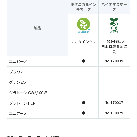
ボタニカルイン
バイオマスマー
キ
マーク
ク
製品
サカタインクス
一般社団法人
ラ
日本有機資源協
コ
会
●
No.170039
エコピーノ
ブリリア
グランピア
グラトーン GWA/ XGW
●
No.170037
グラトーン PCN
●
No.180029
エコアース