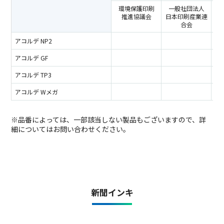
環境保護印刷
一般社団法人
印
推進協議会
日本印刷産業連
合会
アコルデ NP2
アコルデ GF
アコルデ TP3
アコルデ Wメガ
※品番によっては、一部該当しない製品もございますので、詳
細についてはお問い合わせください。
新聞インキ