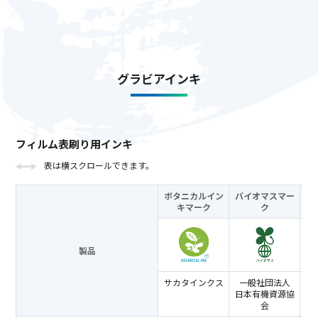
グラビアインキ
フィルム表刷り用インキ
表は横スクロールできます。
ボタニカルイン
バイオマスマー
キ
マーク
ク
製品
サカタインクス
一般社団法人
ラ
日本有機資源協
コ
会