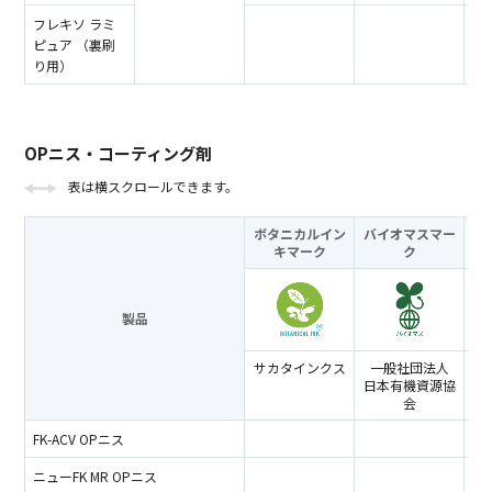
フレキソ ラミ
ピュア （裏刷
り用）
OPニス・コーティング剤
表は横スクロールできます。
ボタニカルイン
バイオマスマー
キ
マーク
ク
製品
サカタインクス
一般社団法人
日本有機資源協
会
FK-ACV OPニス
ニューFK MR OPニス