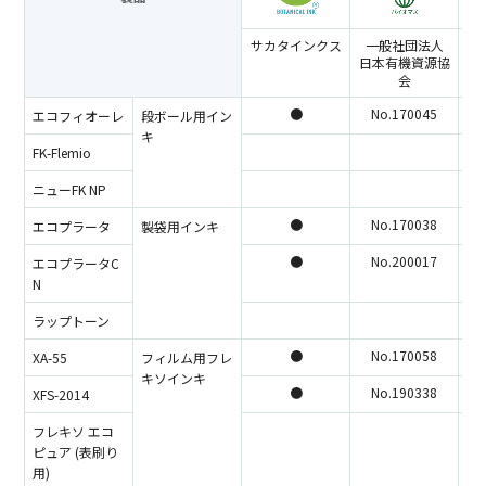
サカタインクス
一般社団法人
日本有機資源協
会
●
No.170045
エコフィオーレ
段ボール用イン
キ
FK-Flemio
ニューFK NP
●
No.170038
エコプラータ
製袋用インキ
●
No.200017
エコプラータC
N
ラップトーン
●
No.170058
XA-55
フィルム用フレ
キソインキ
●
No.190338
XFS-2014
フレキソ エコ
ピュア (表刷り
用)