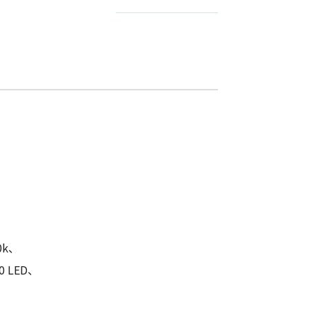
0k、
0 LED、