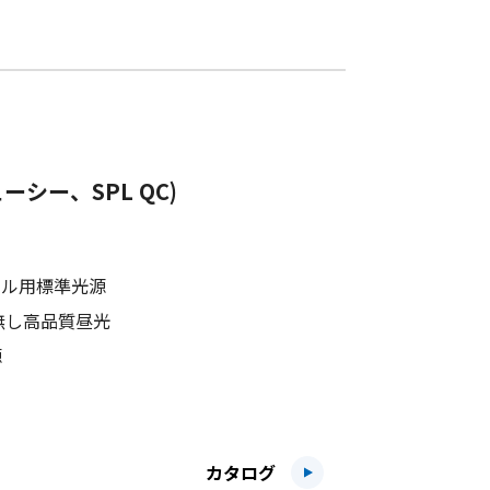
ューシー、SPL QC)
ナル用標準光源
無し高品質昼光
源
カタログ