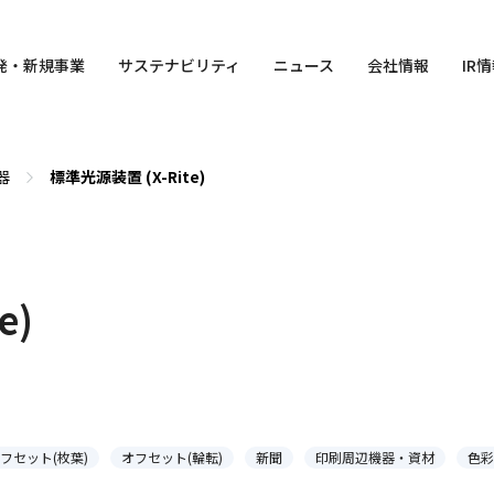
発・
新規事業
サステナビリティ
ニュース
会社情報
IR
器
標準光源装置 (X-Rite)
e)
フセット(枚葉)
オフセット(輪転)
新聞
印刷周辺機器・資材
色彩