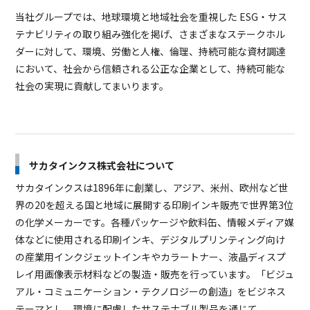
当社グループでは、地球環境と地域社会を重視した ESG・サス
テナビリティの取り組み強化を掲げ、さまざまなステークホル
ダーに対して、環境、労働と人権、倫理、持続可能な資材調達
において、社会から信頼される公正な企業として、持続可能な
社会の実現に貢献してまいります。
サカタインクス株式会社について
サカタインクスは1896年に創業し、アジア、米州、欧州など世
界の20を超える国と地域に展開する印刷インキ販売で世界第3位
の化学メーカーです。各種パッケージや飲料缶、情報メディア媒
体などに使用される印刷インキ、デジタルプリンティング向け
の産業用インクジェットインキやカラートナー、液晶ディスプ
レイ用画像表示材料などの製造・販売を行っています。「ビジュ
アル・コミュニケーション・テクノロジーの創造」をビジネス
テーマとし、環境に配慮したサステナブル製品を通じて、