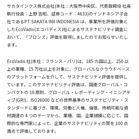
サカタインクス株式会社(本社：大阪市中央区、代表取締役 社長
執行役員：上野 吉昭、証券コード：4633)のインドネシア子会
社であるPT. SAKATA INX INDONESIA は、事業所を評価対象と
したEcoVadis(エコバディス)社によるサステナビリティ調査に
おいて、「ブロンズ」評価を取得しましたのでお知らせいたし
ます。
EcoVadis 社(本社：フランス・パリ)は、185 カ国以上、250 以
上の業種、15 万社以上を対象に、グローバルなクラウドベース
のプラットフォームを介して、サステナビリティ評価を提供し
ています。このサステナビリティ評価は、国連グローバル・コ
ンパクトの 10 原則、グローバル・レポーティング・イニシアテ
ィブ(GRI)、ISO26000 などの世界基準のサステナビリティ・ス
タンダードに基づき、環境、労働と人権、倫理、持続可能な資
材調達の 4 つのテーマから、業種、国、企業規模に応じて、国
際的な専門家によって、企業のサステナビリティの質を 100 点
満点で評価しております。