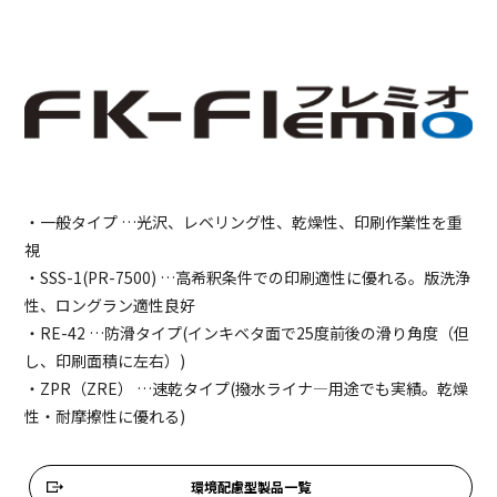
・一般タイプ …光沢、レベリング性、乾燥性、印刷作業性を重
視
・SSS-1(PR-7500) …高希釈条件での印刷適性に優れる。版洗浄
性、ロングラン適性良好
・RE-42 …防滑タイプ(インキベタ面で25度前後の滑り角度（但
し、印刷面積に左右）)
・ZPR（ZRE） …速乾タイプ(撥水ライナ―用途でも実績。乾燥
性・耐摩擦性に優れる)
環境配慮型製品一覧