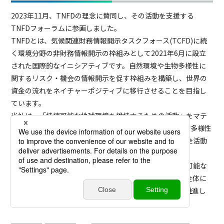
2023年11月、TNFDの理念に賛同し、その活動を支援する
TNFDフォーラムに参画しました。
TNFDとは、気候関連財務情報開示タスクフォース(TCFD)に続
く環境分野の非財務情報開示の枠組みとして2021年6月に設立
された国際的なイニシアティブです。自然環境や生物多様性に
関するリスク・機会の情報開示を促す枠組みを構築し、世界の
資金の流れをネイチャーポジティブに移行させることを目指し
ています。
当社は、「持続可能な地球環境を維持するための活動」をマテ
リアリティ(重要課題)として定め、事業活動における生物多様性
への影響の把握や、ステークホルダーとの連携による保全活動
などを推進しています。
今後も、自然資本に関して適切な情報開示を進め、持続可能な
社会の実現と企業価値の向上を図るとともに、グループ全体に
おいて、サステナビリティに関する取り組みをより一層推進し
てまいります。