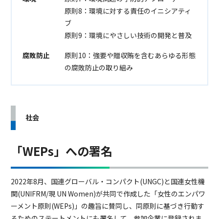
原則8：環境に対する責任のイニシアティ
ブ
原則9：環境にやさしい技術の開発と普及
腐敗防止
原則10：強要や贈収賄を含むあらゆる形態
の腐敗防止の取り組み
社会
「WEPs」への署名
2022年8月、国連グローバル・コンパクト(UNGC)と国連女性機
関(UNIFRM/現 UN Women)が共同で作成した「女性のエンパワ
ーメント原則(WEPs)」の趣旨に賛同し、同原則に基づき行動す
るためのステートメントにも署名して、参加企業に登録されま