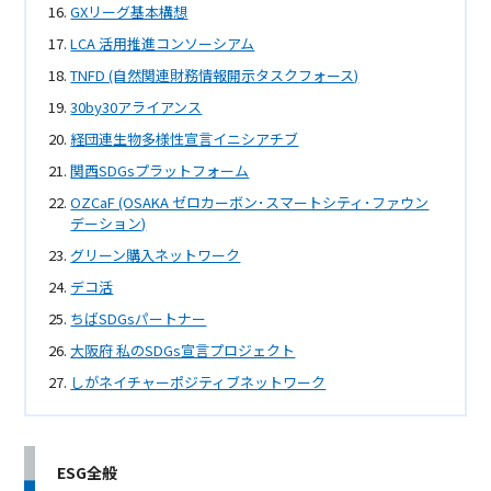
GXリーグ基本構想
LCA 活用推進コンソーシアム
TNFD (自然関連財務情報開示タスクフォース)
30by30アライアンス
経団連生物多様性宣言イニシアチブ
関西SDGsプラットフォーム
OZCaF (OSAKA ゼロカーボン･スマートシティ･ファウン
デーション)
グリーン購入ネットワーク
デコ活
ちばSDGsパートナー
大阪府 私のSDGs宣言プロジェクト
しがネイチャーポジティブネットワーク
ESG全般