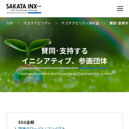
TOP
サステナビリティ
サステナビリティ資料室
賛同･支持
賛同･支持する
イニシアティブ、参画団体
Initiatives Endorsed and Supported, Organizations Joined
ESG全般
国連グローバル･コンパクト